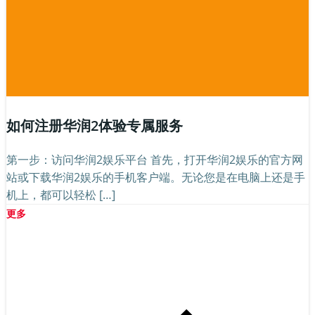
如何注册华润2体验专属服务
第一步：访问华润2娱乐平台 首先，打开华润2娱乐的官方网
站或下载华润2娱乐的手机客户端。无论您是在电脑上还是手
机上，都可以轻松 […]
更多