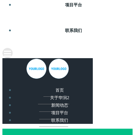
项目平台
联系我们
首页
关于华润2
新闻动态
项目平台
联系我们