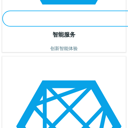
智能服务
创新智能体验