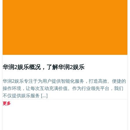
华润2娱乐概况，了解华润2娱乐
华润2娱乐专注于为用户提供智能化服务，打造高效、便捷的
操作环境，让每次互动充满价值。作为行业领先平台，我们
不仅提供娱乐服务 […]
更多